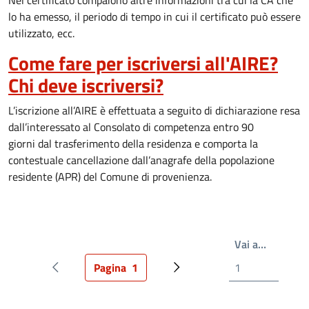
Nel certificato compaiono altre informazioni tra cui la CA che
lo ha emesso, il periodo di tempo in cui il certificato può essere
utilizzato, ecc.
Come fare per iscriversi all'AIRE?
Chi deve iscriversi?
L’iscrizione all’AIRE è effettuata a seguito di dichiarazione resa
dall’interessato al
Consolato di competenza
entro
90
giorni
dal
trasferimento della residenza
e comporta la
contestuale cancellazione dall’anagrafe della popolazione
residente (APR) del Comune di provenienza.
Write th
Vai a…
Pagina
1
Pagina precedente
Pagina attuale
Prossima pagina