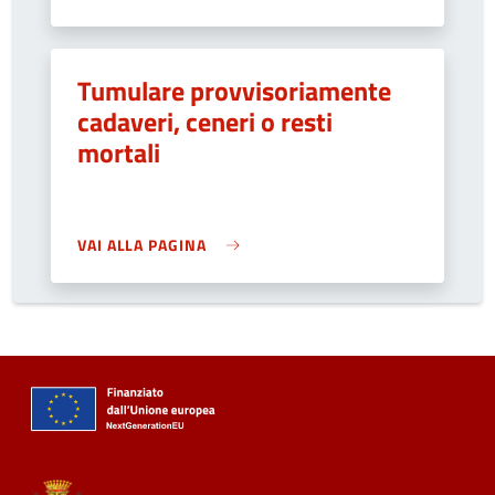
Tumulare provvisoriamente
cadaveri, ceneri o resti
mortali
VAI ALLA PAGINA