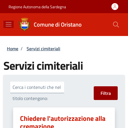
Salta al contenuto principale
Skip to footer content
Regione Autonoma della Sardegna
Comune di Oristano
Briciole di pane
Home
/
Servizi cimiteriali
Servizi cimiteriali
Cerca i contenuti che nel
titolo contengono:
Chiedere l'autorizzazione alla
cremazione