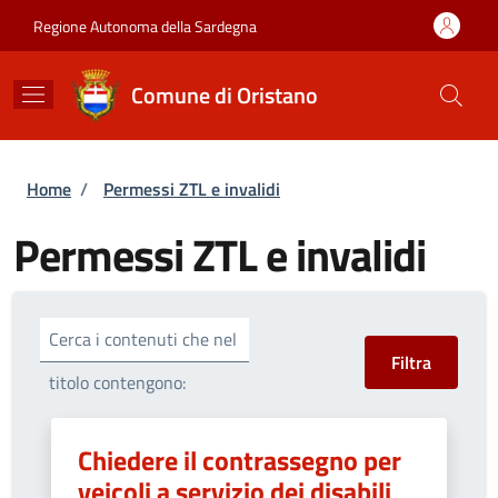
Salta al contenuto principale
Skip to footer content
Regione Autonoma della Sardegna
Comune di Oristano
Briciole di pane
Home
/
Permessi ZTL e invalidi
Permessi ZTL e invalidi
Cerca i contenuti che nel
titolo contengono:
Chiedere il contrassegno per
veicoli a servizio dei disabili