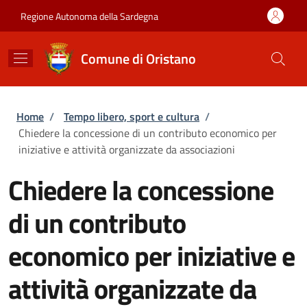
Salta al contenuto principale
Skip to footer content
Regione Autonoma della Sardegna
Comune di Oristano
Briciole di pane
Home
/
Tempo libero, sport e cultura
/
Chiedere la concessione di un contributo economico per
iniziative e attività organizzate da associazioni
Chiedere la concessione
di un contributo
economico per iniziative e
attività organizzate da