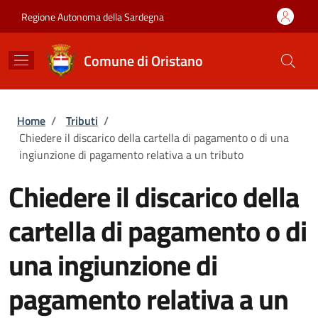
Salta al contenuto principale
Skip to footer content
Regione Autonoma della Sardegna
Comune di Oristano
Briciole di pane
Home
/
Tributi
/
Chiedere il discarico della cartella di pagamento o di una
ingiunzione di pagamento relativa a un tributo
Chiedere il discarico della
cartella di pagamento o di
una ingiunzione di
pagamento relativa a un